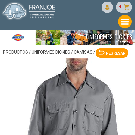
DICKIES
+
UNIFORMES DICKIES
Camisas •
PRODUCTOS /
UNIFORMES DICKIES
/
CAMISAS
/
REGRESAR