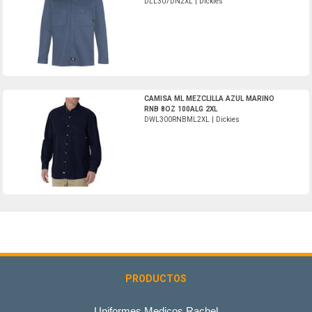
DLL307DN2XL | Dickies
DWL300RNBML2XL-Dickies
CAMISA ML MEZCLILLA AZUL MARINO
RNB 8OZ 100ALG 2XL
DWL300RNBML2XL | Dickies
PRODUCTOS
Uniformes Medicos Rachel