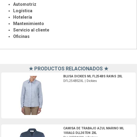
Automotriz
Logística
Hotelería
Mantenimiento
Servicio al cliente
Oficinas
★ PRODUCTOS RELACIONADOS ★
DFL254BS2XL-Dickies
BLUSA DICKIES ML FL254BS RAYAS 2XL
DFL254BS2XL | Dickies
DLL307DN2XL-Dickies
CAMISA DE TRABAJO AZUL MARINO ML
100ALG DLL307DN 2XL