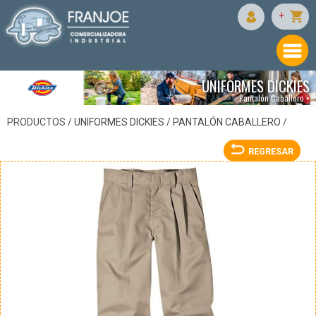
DICKIES
+
UNIFORMES DICKIES
Pantalón Caballero •
PRODUCTOS /
UNIFORMES DICKIES
/
PANTALÓN CABALLERO
/
REGRESAR