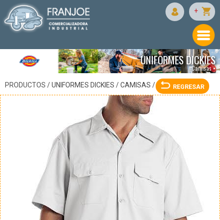
DICKIES
+
UNIFORMES DICKIES
Camisas •
PRODUCTOS /
UNIFORMES DICKIES
/
CAMISAS
/
REGRESAR