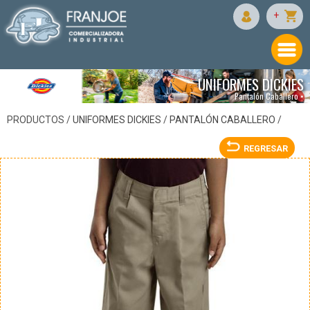
DICKIES
+
UNIFORMES DICKIES
Pantalón Caballero •
PRODUCTOS /
UNIFORMES DICKIES
/
PANTALÓN CABALLERO
/
REGRESAR