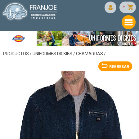
DICKIES
+
UNIFORMES DICKIES
Chamarras •
PRODUCTOS /
UNIFORMES DICKIES
/
CHAMARRAS
/
REGRESAR